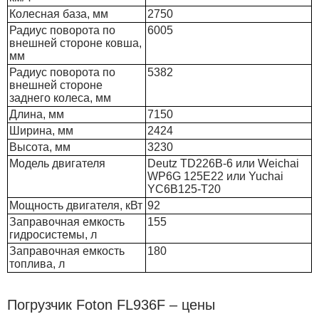
Колесная база, мм
2750
Радиус поворота по
6005
внешней стороне ковша,
мм
Радиус поворота по
5382
внешней стороне
заднего колеса, мм
Длина, мм
7150
Ширина, мм
2424
Высота, мм
3230
Модель двигателя
Deutz TD226B-6 или Weichai
WP6G 125E22 или Yuchai
YC6B125-T20
Мощность двигателя, кВт
92
Заправочная емкость
155
гидросистемы, л
Заправочная емкость
180
топлива, л
Погрузчик Foton FL936F – цены