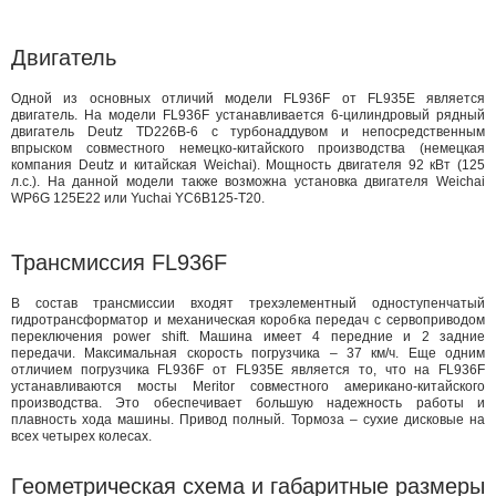
Двигатель
Одной из основных отличий модели FL936F от FL935E является
двигатель. На модели FL936F устанавливается 6-цилиндровый рядный
двигатель Deutz TD226B-6 с турбонаддувом и непосредственным
впрыском совместного немецко-китайского производства (немецкая
компания Deutz и китайская Weichai). Мощность двигателя 92 кВт (125
л.с.). На данной модели также возможна установка двигателя Weichai
WP6G 125E22 или Yuchai YC6B125-T20.
Трансмиссия FL936F
В состав трансмиссии входят трехэлементный одноступенчатый
гидротрансформатор и механическая коробка передач с сервоприводом
переключения power shift. Машина имеет 4 передние и 2 задние
передачи. Максимальная скорость погрузчика – 37 км/ч. Еще одним
отличием погрузчика FL936F от FL935E является то, что на FL936F
устанавливаются мосты Meritor совместного американо-китайского
производства. Это обеспечивает большую надежность работы и
плавность хода машины. Привод полный. Тормоза – сухие дисковые на
всех четырех колесах.
Геометрическая схема и габаритные размеры