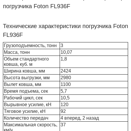
погрузчика Foton FL936F
Технические характеристики погрузчика Foton
FL936F
Грузоподъемность, тонн
3
Масса, тонн
10,07
Объем стандартного
1,8
ковша, куб. м
Ширина ковша, мм
2424
Высота выгрузки, мм
2980
Вылет ковша, мм
1100
Время подъема, сек
5,7
Рабочий цикл, сек
10,5
Вырывное усилие, кН
120
Тяговое усилие, кН
92
Количество передач
4 вперед, 2 назад
Максимальная скорость,
37
км/ч